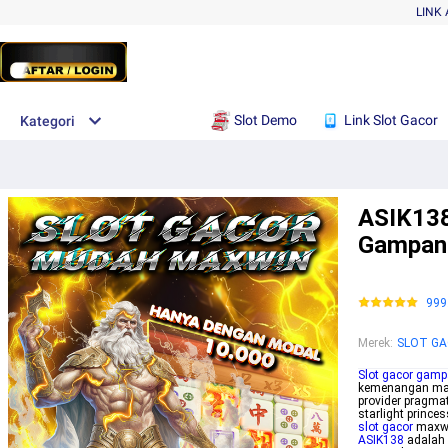
LINK
Slot Demo
Link Slot Gacor
Kategori
ASIK138:
Gampan
999
Merek
:
SLOT G
Slot gacor gam
kemenangan mak
provider pragma
starlight prin
slot gacor
maxwi
ASIK138
adalah p