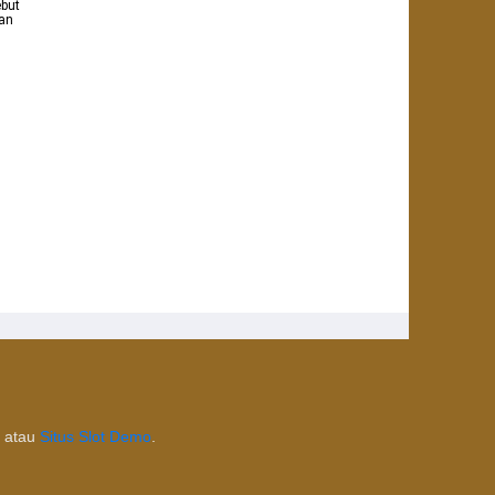
ebut
kan
atau
Situs Slot Demo
.