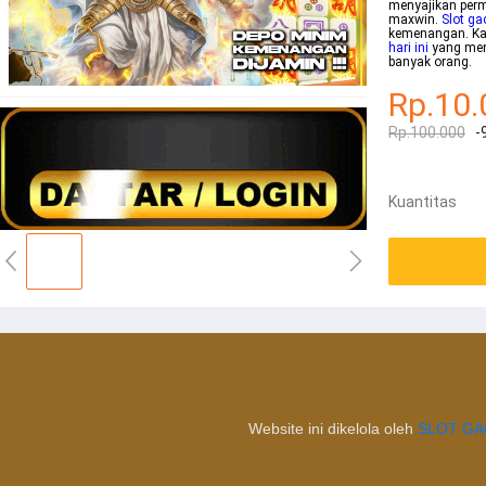
menyajikan perm
maxwin.
Slot ga
kemenangan. Ka
hari ini
yang meng
banyak orang.
Rp.10.
Rp.100.000
-
Kuantitas
Website ini dikelola oleh
SLOT G