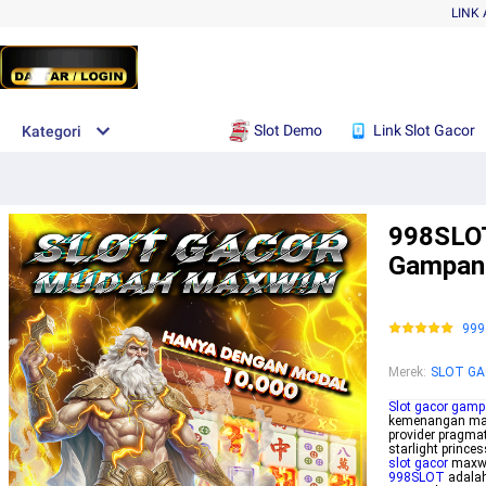
LINK
Slot Demo
Link Slot Gacor
Kategori
998SLOT
Gampan
999
Merek
:
SLOT G
Slot gacor gam
kemenangan mak
provider pragma
starlight prin
slot gacor
maxwi
998SLOT
adalah