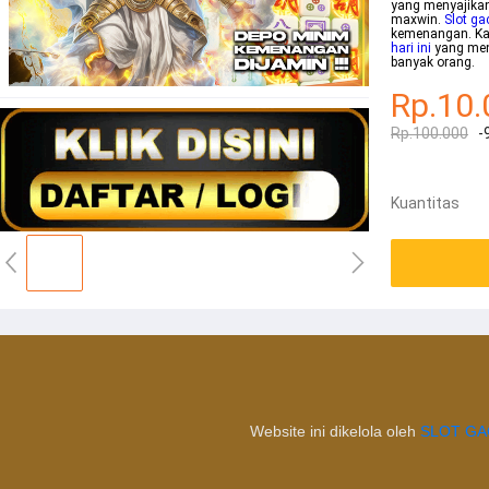
yang menyajikan
maxwin.
Slot ga
kemenangan. Ka
hari ini
yang meng
banyak orang.
Rp.10.
Rp.100.000
-
Kuantitas
Website ini dikelola oleh
SLOT G