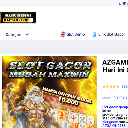
LINK
Slot Demo
Link Slot Gacor
Kategori
AZGAMIN
Hari In
999
Merek
:
SLOT G
Slot gacor gam
kemenangan mak
provider pragma
starlight prin
slot gacor
maxwi
AZGAMING388
a