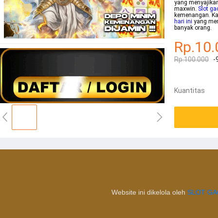
yang menyajikan
maxwin.
Slot ga
kemenangan. Ka
hari ini
yang meng
banyak orang.
Rp.10.
Rp.100.000
-
Kuantitas
Website ini dikelola oleh
SLOT G