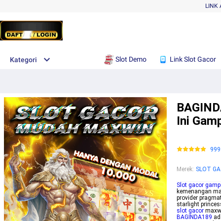
LINK
Slot Demo
Link Slot Gacor
Kategori
BAGINDA
Ini Gam
999
Merek
:
SLOT G
Slot gacor gam
kemenangan mak
provider pragma
starlight prin
slot gacor
maxwi
BAGINDA189
ada