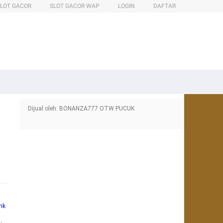
SLOT GACOR
SLOT GACOR WAP
LOGIN
DAFTAR
Dijual oleh: BONANZA777 OTW PUCUK
ink