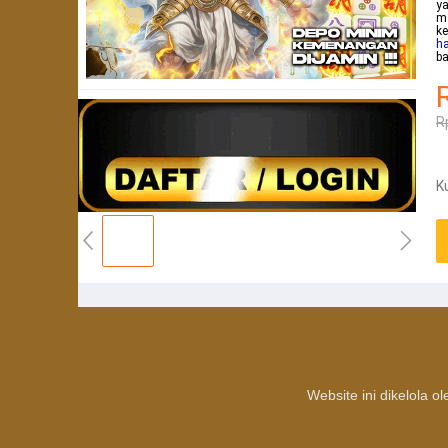
ya
m
k
ha
ba
R
K
Website ini dikelola o