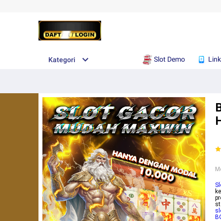
Slot Demo
Link
Kategori
M
S
k
pr
s
sl
B