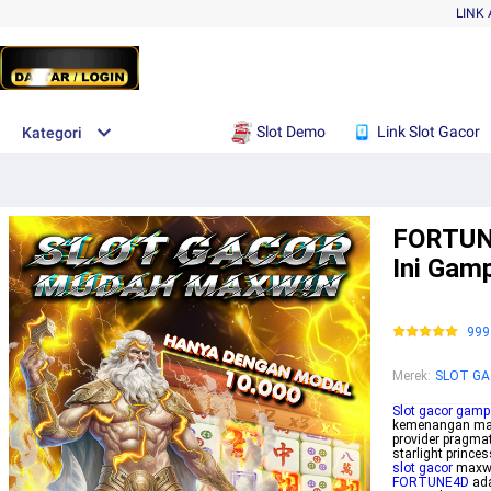
LINK
Slot Demo
Link Slot Gacor
Kategori
FORTUNE
Ini Gam
999
Merek
:
SLOT G
Slot gacor gam
kemenangan mak
provider pragma
starlight prin
slot gacor
maxwi
FORTUNE4D
ada