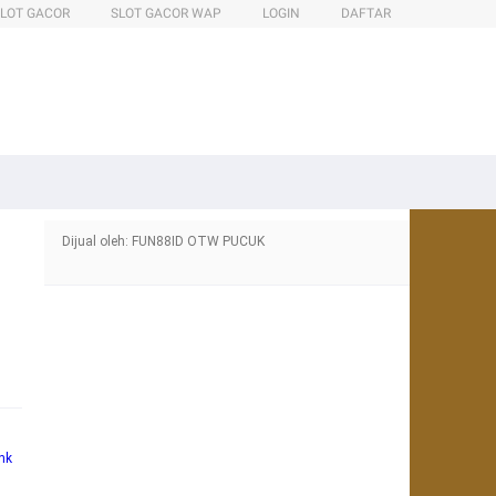
SLOT GACOR
SLOT GACOR WAP
LOGIN
DAFTAR
i
Dijual oleh: FUN88ID OTW PUCUK
ink