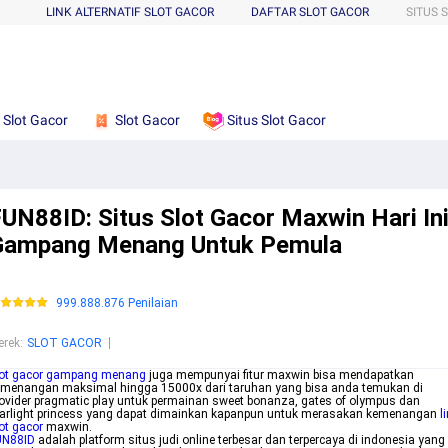
LINK ALTERNATIF SLOT GACOR
DAFTAR SLOT GACOR
SITUS 
 Slot Gacor
Slot Gacor
Situs Slot Gacor
UN88ID: Situs Slot Gacor Maxwin Hari In
Gampang Menang Untuk Pemula
999.888.876 Penilaian
erek
:
SLOT GACOR
lot gacor gampang menang
juga mempunyai fitur maxwin bisa mendapatkan
emenangan maksimal hingga 15000x dari taruhan yang bisa anda temukan di
ovider pragmatic play untuk permainan sweet bonanza, gates of olympus dan
tarlight princess yang dapat dimainkan kapanpun untuk merasakan kemenangan
l
ot gacor
maxwin.
UN88ID
adalah platform situs judi online terbesar dan terpercaya di indonesia yang