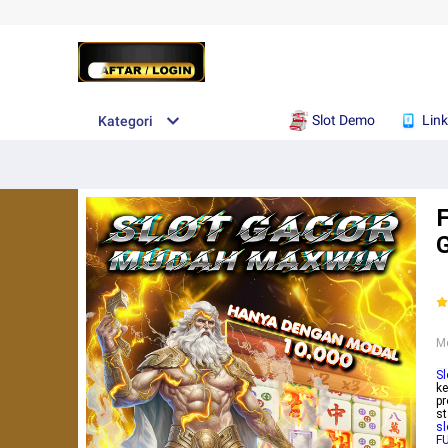
Slot Demo
Link
Kategori
F
M
S
k
pr
s
sl
F