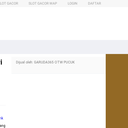
SLOT GACOR
SLOT GACOR WAP
LOGIN
DAFTAR
i
Dijual oleh: GARUDA365 OTW PUCUK
ink
yang