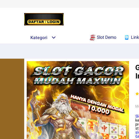
Slot Demo
Link
Kategori
G
M
S
k
pr
s
sl
G