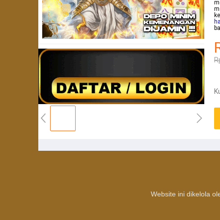
me
m
k
ha
ba
R
K
Website ini dikelola o