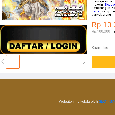
menyajikan perm
maxwin.
Slot ga
kemenangan. Ka
hari ini
yang meng
banyak orang.
Rp.10.
Rp.100.000
-
Kuantitas
Website ini dikelola oleh
SLOT G