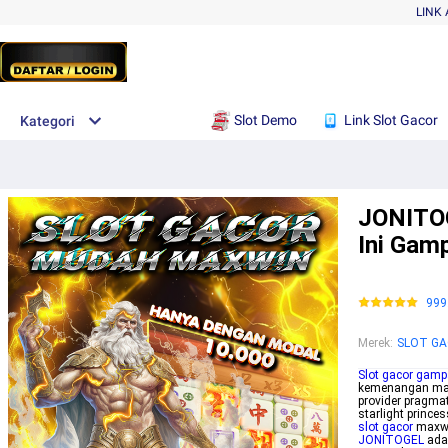
LINK
Slot Demo
Link Slot Gacor
Kategori
JONITOG
Ini Gam
999
Merek
:
SLOT G
Slot gacor gam
kemenangan mak
provider pragma
starlight prin
slot gacor
maxwi
JONITOGEL
adal