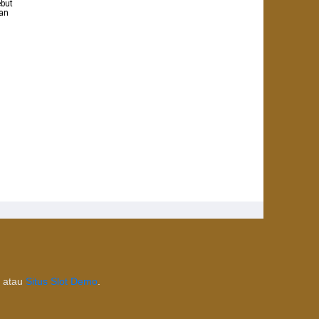
ebut
kan
atau
Situs Slot Demo
.