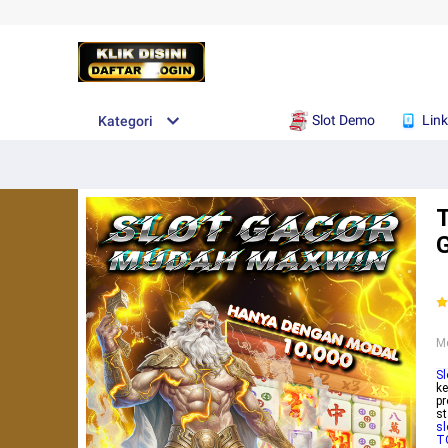
Slot Demo
Link
Kategori
T
M
S
k
pr
s
sl
T