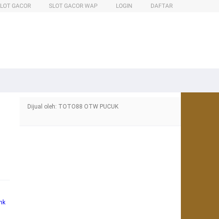
SLOT GACOR
SLOT GACOR WAP
LOGIN
DAFTAR
Dijual oleh: TOTO88 OTW PUCUK
ink